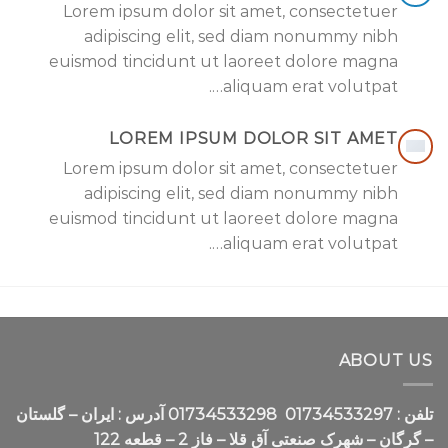
Lorem ipsum dolor sit amet, consectetuer
adipiscing elit, sed diam nonummy nibh
euismod tincidunt ut laoreet dolore magna
aliquam erat volutpat….
LOREM IPSUM DOLOR SIT AMET
Lorem ipsum dolor sit amet, consectetuer
adipiscing elit, sed diam nonummy nibh
euismod tincidunt ut laoreet dolore magna
aliquam erat volutpat….
ABOUT US
تلفن :
01734533297
01734533298
آدرس :
ایران – گلستان
– گرگان – شهرک صنعتی آق قلا – فاز 2 – قطعه 122