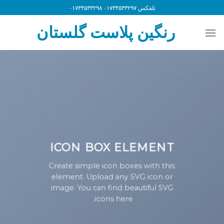
Ski
تلفکس ۰۱۷۳۴۵۳۳۲۹۷ ۰۱۷۳۴۵۳۳۲۹۸
t
رنگین پلاست گلستان
conten
ICON BOX ELEMENT
Create simple icon boxes with this
element. Upload any SVG icon or
image. You can find beautiful SVG
icons here: